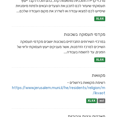
מרכזי קריירה ותוכניות מותאמות קהל, בהם תוכלו לקבל ייעוץ
תעסוקתי שיעזור לכם לתכנן את הצעדים הבאים ולפתח מיומנויות
שיסייעו לכם למצוא עבודה או לשדרג את מקום העבודה שלכם....
XLSX
מקדמי תעסוקה בשכונות
במרכזי השירותים החברתיים בשכונות יושבים מקדמי תעסוקה
השייכים למרכז הזדמנות, אשר מעניקים ייעוץ תעסוקתי וליווי של
הפונים, עד להשמה בעבודה....
XLSX
מקוואות
רשימת מקוואות בירושלים -
https://www.jerusalem.muni.il/he/residents/religion/m
ikvaot/
XLSX
xsl
פארקים וגינות ציבוריות