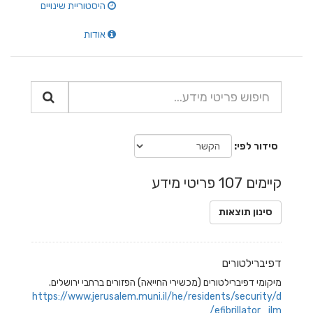
היסטוריית שינויים
אודות
סידור לפי
קיימים 107 פריטי מידע
סינון תוצאות
דפיברילטורים
מיקומי דפיברילטורים (מכשירי החייאה) הפזורים ברחבי ירושלים.
https://www.jerusalem.muni.il/he/residents/security/d
efibrillator_jlm/