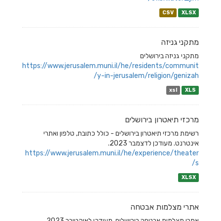
CSV
XLSX
מתקני גניזה
מתקני גניזה בירושלים
https://www.jerusalem.muni.il/he/residents/communit
y-in-jerusalem/religion/genizah/
xsl
XLS
מרכזי תיאטרון בירושלים
רשימת מרכזי תיאטרון בירושלים - כולל כתובת, טלפון ואתרי
אינטרנט. מעודכן לדצמבר 2023.
https://www.jerusalem.muni.il/he/experience/theater
s/
XLSX
אתרי מצלמות אבטחה
אתרי מצלמות אבטחה בירושלים, מעודכן לאוקטובר 2023.