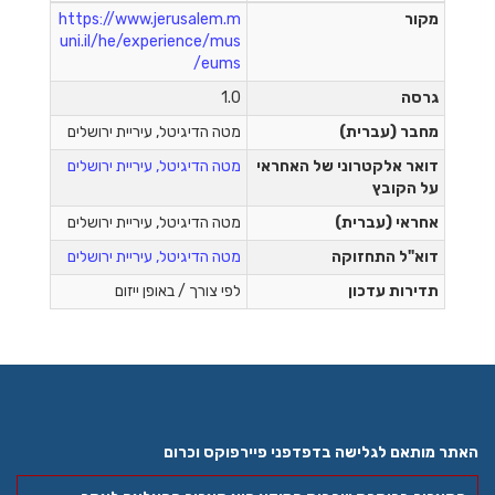
מקור
https://www.jerusalem.m
uni.il/he/experience/mus
eums/
גרסה
1.0
מחבר (עברית)
מטה הדיגיטל, עיריית ירושלים
דואר אלקטרוני של האחראי
מטה הדיגיטל, עיריית ירושלים
על הקובץ
אחראי (עברית)
מטה הדיגיטל, עיריית ירושלים
דוא"ל התחזוקה
מטה הדיגיטל, עיריית ירושלים
תדירות עדכון
לפי צורך / באופן ייזום
האתר מותאם לגלישה בדפדפני פיירפוקס וכרום