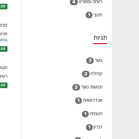
רווחה וספורט
4
LSX
חינוך
1
סניפ
סניפי
תגיות
ess/
LSX
נוער
3
תנוע
קהילה
2
רשימ
LSX
תנועות נוער
2
אנדרטאות
1
הנצחה
1
זכרון
1