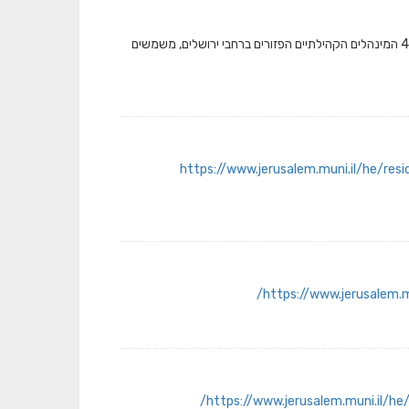
רשימת המינהלים הקהילתיים בירושלים, כולל פרטי התקשרות. מעודכן לדצמבר 2023. 45 המינהלים הקהילתיים הפזורים ברחבי ירושלים, משמשים
https://www.jerusalem.muni.il/he/res
https://www.jerusalem.m
https://www.jerusalem.muni.il/he