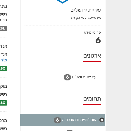
מינה
עיריית ירושלים
אין תיאור לארגון זה
כלי ע
XSL
פריטי מידע
6
אנדר
ארגונים
אנדרט
nts/
LSX
עיריית ירושלים
6
מוקד
רשימ
תחומים
LSX
אוכלוסייה ודמוגרפיה
6
מרכז
רשימת