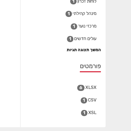
לוחות זכרון
1
מינהל קהילתי
1
מרכזי נוער
1
עולים חדשים
1
המשך תצוגה תגיות
פורמטים
XLSX
6
CSV
1
XSL
1