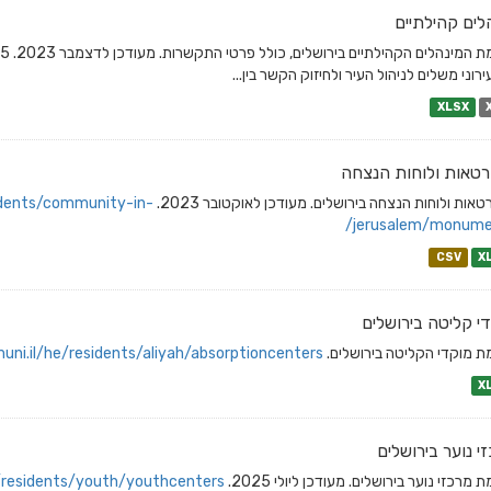
לים קהילתיים
ירוני משלים לניהול העיר ולחיזוק הקשר בין...
XLSX
טאות ולוחות הנצחה
אות ולוחות הנצחה בירושלים. מעודכן לאוקטובר 2023.
idents/community-in-
jerusalem/monume
CSV
X
י קליטה בירושלים
ת מוקדי הקליטה בירושלים.
uni.il/he/residents/aliyah/absorptioncenters/
X
י נוער בירושלים
 מרכזי נוער בירושלים. מעודכן ליולי 2025.
/residents/youth/youthcenters/