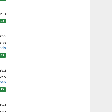
חניו
LSX
בריכ
רשימת
ols/
LSX
נשים
מיצבי
men/
LSX
נשים
רשימת