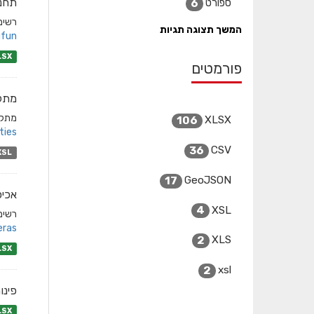
תחנו
ספורט
6
רשימ
המשך תצוגה תגיות
fun/
LSX
פורמטים
מתקנ
מתקני
XLSX
106
ies/
CSV
36
XSL
GeoJSON
17
אכי
XSL
4
רשימת
ras/
XLS
2
LSX
xsl
2
פינו
LSX