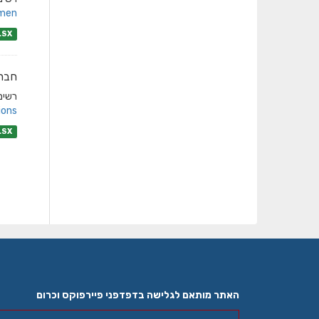
men/
LSX
חברו
רשימת
ons/
LSX
האתר מותאם לגלישה בדפדפני פיירפוקס וכרום