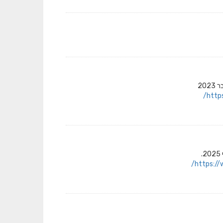
20
http
.
https:/