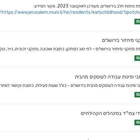
טיפות חלב בירושלים, מעודכן לאוקטובר 2023. מקור המידע:
https://www.jerusalem.muni.il/he/residents/earlychildhood/tipotcha
X
י מיחזור בירושלים
 מתקני מיחזור בירושלים - לפי סוג המתקן, כתובת ושכונה. מתקני זכוכית, נייר, טקס
X
י ופינות עבודה לעוסקים מהבית
י ופינות עבודה לעוסקים מהבית בירושלים - כולל שעות פעילות, כתובת וקישור לאתר.
X
י צמי"ד במינהלים הקהילתיים
X