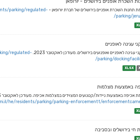
ת השכרת אופניים בירושלים - יורופאן
ת תחנות השכרת אופניים בירושלים של חברת יורופאן -
ents/parking/regulated-
parking/jeru
X
י עגינה לאופניים
 עגינה לאופניים ואופנועים בירושלים. מעודכן לאוקטובר 2023.
king/regulated-
parking/dockingfacilit
XLSX
פה באמצעות מצלמות
 אכיפה באמצעות ניידות/קטנועים המצוידים במצלמות אכיפה. מעודכן לאוקטובר 2023.
ni.il/he/residents/parking/parking-enforcementt/enforcementcame
X
ת חי בירושלים ובסביבה
X