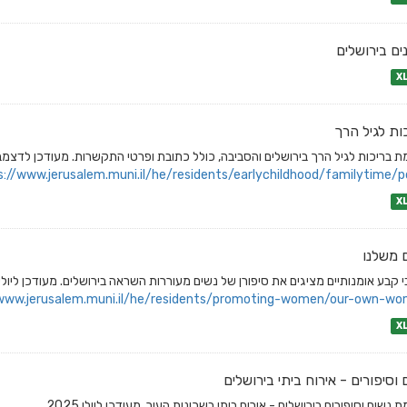
נים בירושלים
X
ות לגיל הרך
 בריכות לגיל הרך בירושלים והסביבה, כולל כתובת ופרטי התקשרות. מעודכן לדצמבר 23
s://www.jerusalem.muni.il/he/residents/earlychildhood/familytime/po
X
 משלנו
 קבע אומנותיים מציגים את סיפורן של נשים מעוררות השראה בירושלים. מעודכן ליולי 2025
/www.jerusalem.muni.il/he/residents/promoting-women/our-own-wo
X
 וסיפורים - אירוח ביתי בירושלים
 נשים וסיפורים בירושלים - אירוח ביתי בשכונות העיר. מעודכן ליולי 2025.