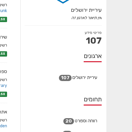
רשימת
עיריית ירושלים
runk/
אין תיאור לארגון זה
LSX
פריטי מידע
שירו
107
רשימת
LSX
ארגונים
ספרי
עיריית ירושלים
107
רשימת
ary/
LSX
תחומים
אתרי
רשימת
רווחה וספורט
20
den/