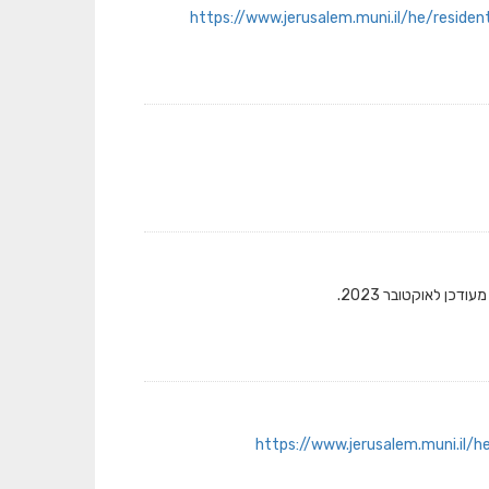
https://www.jerusalem.muni.il/he/residen
כן לאוקטובר 2023.
https://www.jerusalem.muni.il/h