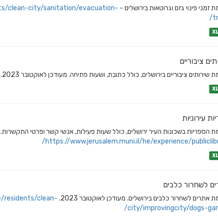
 זמני פינוי גזם וגרוטאות בירושלים -
ts/clean-city/sanitation/evacuation-
t
X
תים ציבוריים
 שירותים ציבוריים בירושלים, כולל כתובת, ושעות פתיחה. מעודכן לאוקטובר 2023.
X
ות עירוניות
 הספריות בשכונות העיר ירושלים, כולל שעות פעילות, אנשי קשר ופרטי התקשרות. מעוד
https://www.jerusalem.muni.il/he/experience/publiclibr
X
ם לשחרור כלבים
 אתרים לשחרור כלבים בירושלים. מעודכן לאוקטובר 2023.
e/residents/clean-
city/improvingcity/dogs-gar