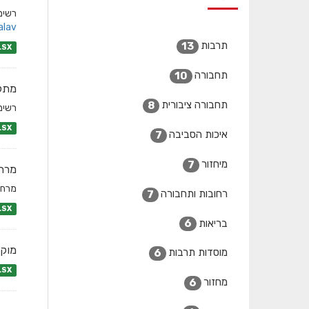
רשימת 
lav/
תרבות
13
LSX
תחבורה
10
מתקנ
תחבורה ציבורית
8
רשימת
LSX
איכות הסביבה
7
מיחזור
7
מרחב
מרחב
רחובות ותחבורה
7
LSX
בריאות
6
מוקד
מוסדות תרבות
6
LSX
מחזור
6