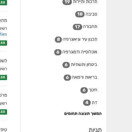
תרבות ותיירות
19
LSX
סביבה
18
מתקנ
תחבורה
17
רשימת
ies/
תכנון עיר וגיאוגרפיה
8
LSX
אוכלוסייה ודמוגרפיה
6
לשכו
ביטחון ותשתיות
6
רשימת
בריאות ורפואה
6
LSX
חינוך
6
מרכז
דת
4
רשעמת
LSX
המשך תצוגה תחומים
תגיות
טיפו