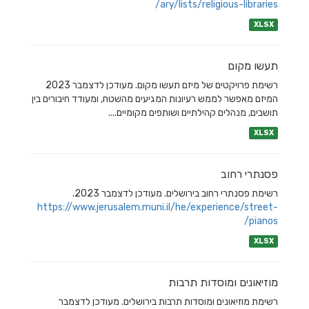
ary/lists/religious-libraries/
XLSX
תעשו מקום
רשימת פרויקטים של מיזם תעשו מקום. מעודכן לדצמבר 2023
המיזם מאפשר לממש רעיונות המגיעים מהשטח, ומעודד חיבורים בין
תושבים, מנהלים קהילתיים ושותפים מקומיים....
XLSX
פסנתרי רחוב
רשימת פסנתרי רחוב בירושלים. מעודכן לדצמבר 2023.
https://www.jerusalem.muni.il/he/experience/street-
pianos/
XLSX
מוזיאונים ומוסדות תרבות
רשימת מוזיאונים ומוסדות תרבות בירושלים. מעודכן לדצמבר