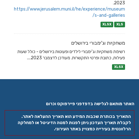
2023.
https://www.jerusalem.muni.il/he/experience/museum
s-and-galleries/
XLSX
XLS
משחקיות וג'ימבורי בירושלים
רשימת משחקיות וג'ימבורי לילדים ופעוטות בירושלים - כולל שעות
פעילות, כתובת ופרטי התקשרות. מעודכן לדצמבר 2023....
XLSX
האתר מותאם לגלישה בדפדפני פיירפוקס וכרום
התאריך בכותרת שכבות המידע הוא תאריך ההעלאה לאתר.
לקבלת תאריך העדכון ניתן לפנות למטה הדיגיטל או למחלקה
הרלוונטית בעירייה כמצויין באתר העירוני.