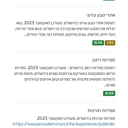
אתרי טבע עירוני
רשימת אתרי טבע עירוני בירושלים. מעודכן לאוקטובר 2023. בואו
לגלות את הטבע המרשים שנתברכה בו ירושלים: מגוון אתרי פריחה,
בעלי חיים, חורשות, עצים עתיקים, תצפיות נוף, אתרי צפרות,...
XLSX
CSV
ספריות רחוב
רשימת ספריות רחוב בירושלים - מעודכן לאוקטובר 2023. ספריות
הרחוב הממוקמות בפארקים וברחובות שונים בירושלים, מהוות מרחב
להחלפה חופשית וחינמית של ספרים וקיום אירועים קהילתיים
שונים...
XLSX
ספריות תורניות
ספריות תורניות בירושלים, מעודכן לאוקטובר 2023.
https://www.jerusalem.muni.il/he/experience/publiclibr