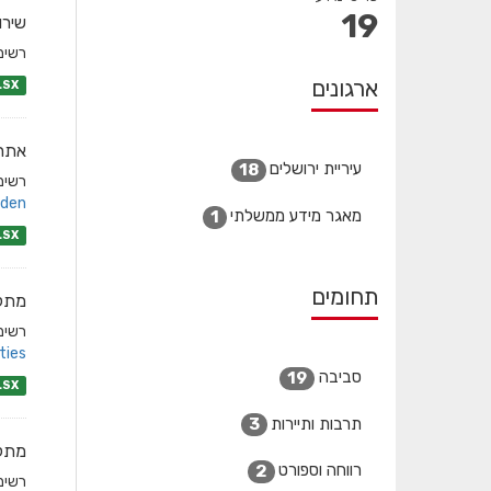
19
שירו
רשימת
ארגונים
LSX
אתרי
עיריית ירושלים
18
רשימת
den/
מאגר מידע ממשלתי
1
LSX
תחומים
מתקנ
רשימת
ies/
סביבה
19
LSX
תרבות ותיירות
3
מתקנ
רווחה וספורט
2
רשימת