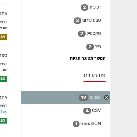
זכוכית
2
אתרי
טבע עירוני
2
חורשו
טקסטיל
2
CSV
נייר
2
ספרי
המשך תצוגה תגיות
חופשי
פורמטים
LSX
אתרי
XLSX
19
רשימת
CSV
4
tes/
LSX
GeoJSON
1