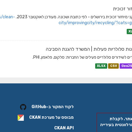
ור זכוכית
 מיחזור זכוכית בירושלים - לפי כתובת ושכונה. מעודכן לאוקטובר 2023.
s/clean-
city/improvingcity/recycling/?cats=g
X
ות סלולריות פעילות | המשרד להגנת הסביבה
ם לשידורים סלולריים פעילים של החברות: סלקום, פלאפון, PHI.
XLSX
CSV
GeoJ
לקוד המקור ב-GitHub
מבוסס על מערכת
CKAN
אתר. לקבלת
לוונטית בעירייה
CKAN API