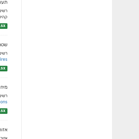
תעש
קהילת
LSX
שטחי
רשימת
res/
LSX
מיחז
רשימת
ons/
LSX
אזור
אזורי