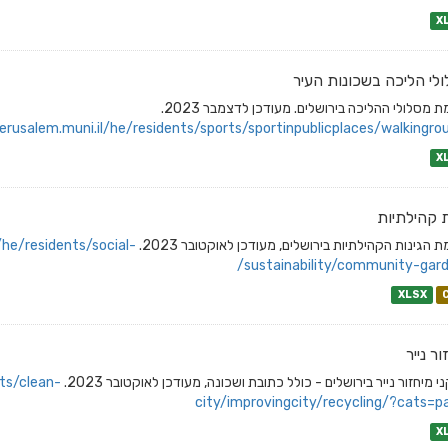
X
לי הליכה בשכונות העיר
 מסלולי ההליכה בירושלים. מעודכן לדצמבר 2023.
erusalem.muni.il/he/residents/sports/sportinpublicplaces/walkingrou
X
ת קהילתיות
 הגינות הקהילתיות בירושלים, מעודכן לאוקטובר 2023.
/he/residents/social-
sustainability/community-gard
XLSX
ור נייר
 מיחזור נייר בירושלים - כולל כתובת ושכונה, מעודכן לאוקטובר 2023.
ts/clean-
city/improvingcity/recycling/?cats=p
X