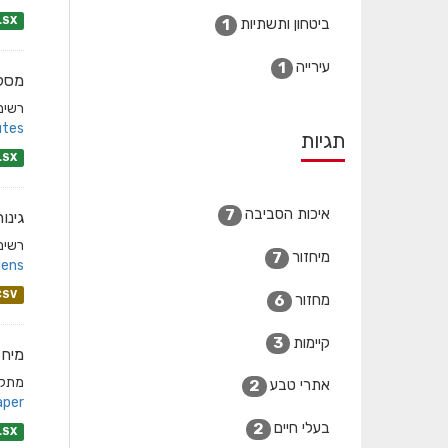
LSX
ביטחון ותשתיות
1
עירייה
1
מסלו
רשימת
tes/
תגיות
LSX
איכות הסביבה
7
גינו
רשימת
מיחזור
7
ens/
CSV
מחזור
6
קיימות
3
מיחז
מתקני
אתרי טבע
2
aper
בעלי חיים
2
LSX