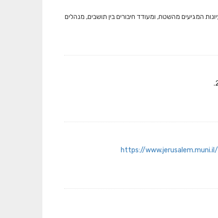
כן לדצמבר 2023 המיזם מאפשר לממש רעיונות המגיעים מהשטח, ומעודד חיבורים בין תושבים, מנהלים
https://www.jerusalem.muni.il