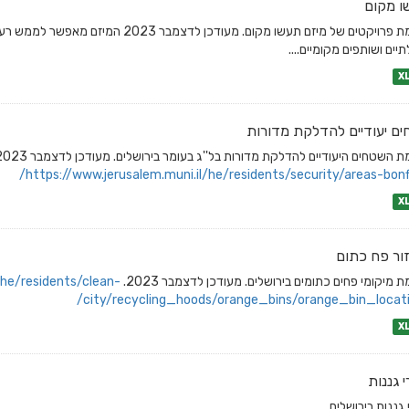
ו מקום
רשימת פרויקטים של מיזם תעשו מקום. מעוד
יים ושותפים מקומיים....
X
ם יעודיים להדלקת מדורות
 השטחים היעודיים להדלקת מדורות בל''ג בעומר בירושלים. מעודכן לדצמבר 2023.
https://www.jerusalem.muni.il/he/residents/security/areas-bonfi
X
ור פח כתום
 מיקומי פחים כתומים בירושלים. מעודכן לדצמבר 2023.
/he/residents/clean-
city/recycling_hoods/orange_bins/orange_bin_locati
X
י גננות
 גננות בירושלים