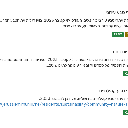
 טבע עירוני
רשימת אתרי טבע עירוני בירושלים. מעודכן לאוקטו
ת, עצים עתיקים, תצפיות נוף, אתרי צפרות,...
XLSX
ות רחוב
רשימת ספריות רחוב בירושלים - מעודכן לאוקטובר 3
ת וחינמית של ספרים וקיום אירועים קהילתיים שונים...
X
 טבע קהילתיים
 אתרי טבע קהילתיים בירושלים, מעודכן לנובמבר 2023.
.jerusalem.muni.il/he/residents/sustainability/community-nature-si
X