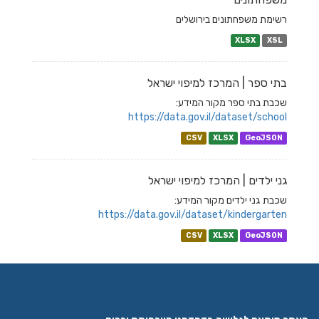
רשימת משפחתונים בירושלים
XLSX
XSL
בתי ספר | המרכז למיפוי ישראל
שכבת בתי ספר מקור המידע:
https://data.gov.il/dataset/school
CSV
XLSX
GeoJSON
גני ילדים | המרכז למיפוי ישראל
שכבת גני ילדים מקור המידע:
https://data.gov.il/dataset/kindergarten
CSV
XLSX
GeoJSON