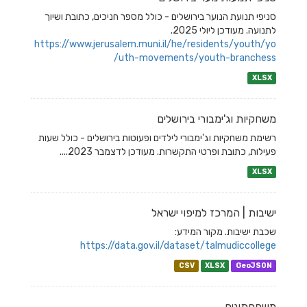
סניפי תנועת הנוער בירושלים - כולל מספר חניכים, כתובת ושיוך
לתנועה. מעודכן ליולי 2025.
https://www.jerusalem.muni.il/he/residents/youth/yo
uth-movements/youth-branchess/
XLSX
משחקיות וג'ימבורי בירושלים
רשימת משחקיות וג'ימבורי לילדים ופעוטות בירושלים - כולל שעות
פעילות, כתובת ופרטי התקשרות. מעודכן לדצמבר 2023....
XLSX
ישיבות | המרכז למיפוי ישראל
שכבת ישיבות. מקור המידע:
https://data.gov.il/dataset/talmudiccollege
CSV
XLSX
GeoJSON
משפחתונים