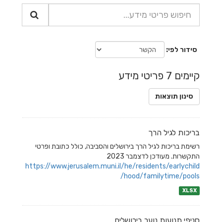
סידור לפי
קיימים 7 פריטי מידע
סינון תוצאות
בריכות לגיל הרך
רשימת בריכות לגיל הרך בירושלים והסביבה, כולל כתובת ופרטי
התקשרות. מעודכן לדצמבר 2023
https://www.jerusalem.muni.il/he/residents/earlychild
hood/familytime/pools/
XLSX
סניפי תנועות נוער בירושלים