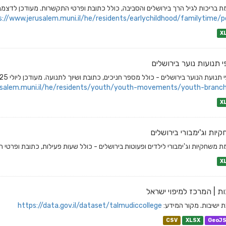
 בריכות לגיל הרך בירושלים והסביבה, כולל כתובת ופרטי התקשרות. מעודכן לדצמבר 23
s://www.jerusalem.muni.il/he/residents/earlychildhood/familytime/po
X
י תנועות נוער בירושלים
 תנועת הנוער בירושלים - כולל מספר חניכים, כתובת ושיוך לתנועה. מעודכן ליולי 2025.
usalem.muni.il/he/residents/youth/youth-movements/youth-branch
X
יות וג'ימבורי בירושלים
 משחקיות וג'ימבורי לילדים ופעוטות בירושלים - כולל שעות פעילות, כתובת ופרטי התקשר
X
ות | המרכז למיפוי ישראל
 ישיבות. מקור המידע:
https://data.gov.il/dataset/talmudiccollege
CSV
XLSX
GeoJ