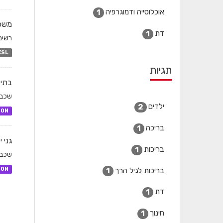
אוכלוסייה ודמוגרפיה
1
משפ
דת
1
רשימ
XSL
תגיות
בתי 
שכבת
ילדים
2
SON
בריכה
1
גני 
בריכות
1
שכבת
SON
בריכות לגיל הרך
1
דת
1
חינוך
1