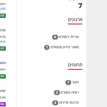
7
רשימת
ols/
LSX
ארגונים
סניפ
עיריית ירושלים
סניפי
6
ess/
מאגר מידע ממשלתי
1
LSX
משחק
תחומים
רשימת
LSX
חינוך
7
ישיב
רווחה וספורט
2
שכבת
תרבות ותיירות
2
SON