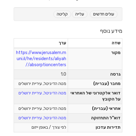
עולים חדשים
עלייה
קליטה
דע נוסף
דה
ערך
ור
https://www.jerusalem.m
uni.il/he/residents/aliyah
/absorptioncenters/
רסה
1.0
בר (עברית)
מטה הדיגיטל, עיריית ירושלים
אר אלקטרוני של האחראי
מטה הדיגיטל, עיריית ירושלים
 הקובץ
ראי (עברית)
מטה הדיגיטל, עיריית ירושלים
א"ל התחזוקה
מטה הדיגיטל, עיריית ירושלים
ירות עדכון
לפי צורך / באופן ייזום