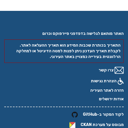
תאם לגלישה בדפדפני פיירפוקס וכרום
ך בכותרת שכבות המידע הוא תאריך ההעלאה לאתר.
 תאריך העדכון ניתן לפנות למטה הדיגיטל או למחלקה
טית בעירייה כמצויין באתר העירוני.
ו קשר
רת נגישות
תר העיריה
רושלים
ר ב-GitHub
על מערכת
CKAN