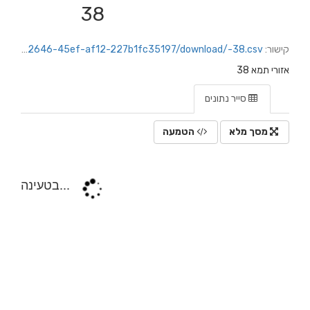
38
קישור:
https://jerusalem.datacity.org.il/dataset/ef9c02b3-04d5-4c83-9ebb-4b75deda3de3/resource/e78e1414-2646-45ef-af12-227b1fc35197/download/-38.csv
אזורי תמא 38
סייר נתונים
מסך מלא
הטמעה