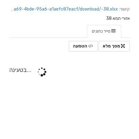
קישור:
https://jerusalem.datacity.org.il/dataset/ef9c02b3-04d5-4c83-9ebb-4b75deda3de3/resource/2b58f98e-0a69-4bde-95a6-a1aefc87eacf/download/-38.xlsx
אזורי תמא 38
סייר נתונים
מסך מלא
הטמעה