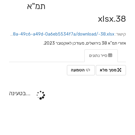
תמ"א
38.xlsx
קישור:
https://jerusalem.datacity.org.il/dataset/ef9c02b3-04d5-4c83-9ebb-4b75deda3de3/resource/d6539038-c08a-49c6-a49d-0a6eb5534f7a/download/-38.xlsx
אזורי תמ"א 38 בירושלים, מעודכן לאוקטובר 2023.
סייר נתונים
מסך מלא
הטמעה