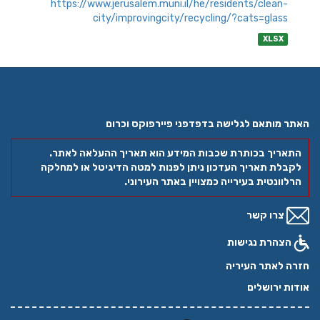
https://www.jerusalem.muni.il/he/residents/clean-
city/improvingcity/recycling/?cats=glass
XLSX
האתר מותאם לגלישה בדפדפני פיירפוקס וכרום
התאריך בכותרת שכבות המידע הוא תאריך ההעלאה לאתר.
לקבלת תאריך העדכון ניתן לפנות למטה הדיגיטל או למחלקה
הרלוונטית בעירייה כמצויין באתר העירוני.
צרו קשר
הצהרת נגישות
חזרה לאתר העיריה
אודות ירושלים