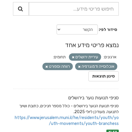
סידור לפי
נמצא פריטי מידע אחד
ארגונים:
עיריית ירושלים
תחומים:
אוכלוסייה ודמוגרפיה
רווחה וספורט
סינון תוצאות
סניפי תנועות נוער בירושלים
סניפי תנועת הנוער בירושלים - כולל מספר חניכים, כתובת ושיוך
לתנועה. מעודכן ליולי 2025.
https://www.jerusalem.muni.il/he/residents/youth/yo
uth-movements/youth-branchess/