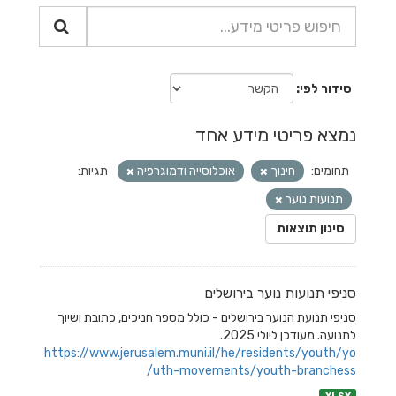
סידור לפי
נמצא פריטי מידע אחד
תחומים:
חינוך
אוכלוסייה ודמוגרפיה
תגיות:
תנועות נוער
סינון תוצאות
סניפי תנועות נוער בירושלים
סניפי תנועת הנוער בירושלים - כולל מספר חניכים, כתובת ושיוך
לתנועה. מעודכן ליולי 2025.
https://www.jerusalem.muni.il/he/residents/youth/yo
uth-movements/youth-branchess/