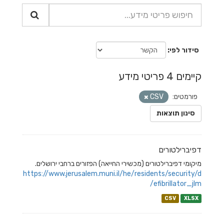
סידור לפי
קיימים 4 פריטי מידע
פורמטים:
CSV
סינון תוצאות
דפיברילטורים
מיקומי דפיברילטורים (מכשירי החייאה) הפזורים ברחבי ירושלים.
https://www.jerusalem.muni.il/he/residents/security/d
efibrillator_jlm/
CSV
XLSX