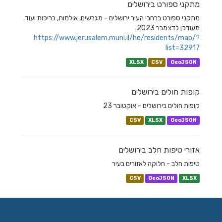
מתקני ספורט בירושלים
מתקני ספורט ברחבי העיר ירושלים - מגרשים, אולמות, בריכות ועוד.
מעודכן לדצמבר 2023.
https://www.jerusalem.muni.il/he/residents/map/?
list=32917
XLSX
CSV
GeoJSON
קופות חולים בירושלים
קופות חולים בירושלים - אוקטובר 23
CSV
XLSX
GeoJSON
אזורי טיפות חלב בירושלים
טיפות חלב - חלוקה לאזורים בעיר
CSV
GeoJSON
XLSX