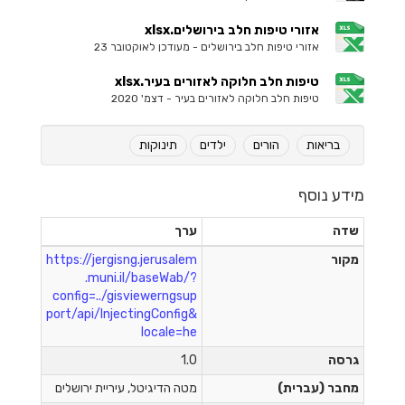
אזורי טיפות חלב בירושלים.xlsx
אזורי טיפות חלב בירושלים - מעודכן לאוקטובר 23
טיפות חלב חלוקה לאזורים בעיר.xlsx
טיפות חלב חלוקה לאזורים בעיר - דצמ' 2020
בריאות
הורים
ילדים
תינוקות
מידע נוסף
שדה
ערך
מקור
https://jergisng.jerusalem
.muni.il/baseWab/?
config=../gisviewerngsup
port/api/InjectingConfig&
locale=he
גרסה
1.0
מחבר (עברית)
מטה הדיגיטל, עיריית ירושלים