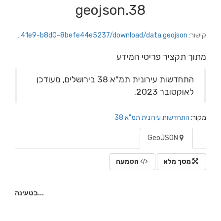
38.geojson
קישור:
https://jerusalem.datacity.org.il/dataset/a4a4c7bc-346c-4131-ab04-8644cdbeb5d9/resource/5c1a55fc-2cbf-41e9-b8d0-8befe44e5237/download/data.geojson
מתוך תקציר פריטי המידע
התחדשות עירונית תמ"א 38 בירושלים, מעודכן
לאוקטובר 2023.
מקור:
התחדשות עירונית תמ"א 38
GeoJSON
מסך מלא
הטמעה