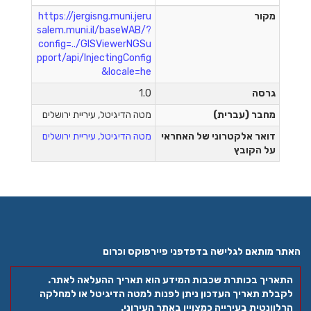
מקור
https://jergisng.muni.jeru
salem.muni.il/baseWAB/?
config=../GISViewerNGSu
pport/api/InjectingConfig
&locale=he
גרסה
1.0
מחבר (עברית)
מטה הדיגיטל, עיריית ירושלים
דואר אלקטרוני של האחראי
מטה הדיגיטל, עיריית ירושלים
על הקובץ
האתר מותאם לגלישה בדפדפני פיירפוקס וכרום
התאריך בכותרת שכבות המידע הוא תאריך ההעלאה לאתר.
לקבלת תאריך העדכון ניתן לפנות למטה הדיגיטל או למחלקה
הרלוונטית בעירייה כמצויין באתר העירוני.