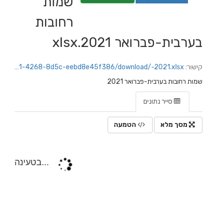
שמות
רחובות
בערבית-פברואר 2021.xlsx
קישור:
https://jerusalem.datacity.org.il/dataset/216b571e-227e-4d44-ab34-4ef39fffba24/resource/30d00132-f381-4268-8d5c-eebd8e45f386/download/-2021.xlsx
שמות רחובות בערבית-פברואר 2021
סייר נתונים
מסך מלא
הטמעה