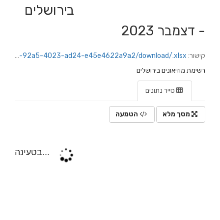
בירושלים
- דצמבר 2023
קישור:
https://jerusalem.datacity.org.il/dataset/1dc20c62-1359-4b29-b280-3564fb26296b/resource/d8186a9a-92a5-4023-ad24-e45e4622a9a2/download/.xlsx
רשימת מוזיאונים בירושלים
סייר נתונים
מסך מלא
הטמעה