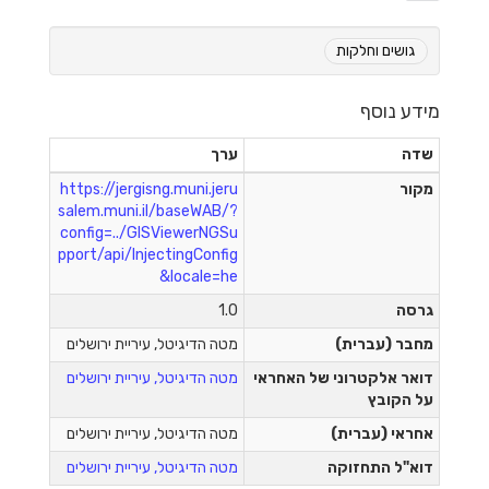
גושים וחלקות
מידע נוסף
שדה
ערך
מקור
https://jergisng.muni.jeru
salem.muni.il/baseWAB/?
config=../GISViewerNGSu
pport/api/InjectingConfig
&locale=he
גרסה
1.0
מחבר (עברית)
מטה הדיגיטל, עיריית ירושלים
דואר אלקטרוני של האחראי
מטה הדיגיטל, עיריית ירושלים
על הקובץ
אחראי (עברית)
מטה הדיגיטל, עיריית ירושלים
דוא"ל התחזוקה
מטה הדיגיטל, עיריית ירושלים