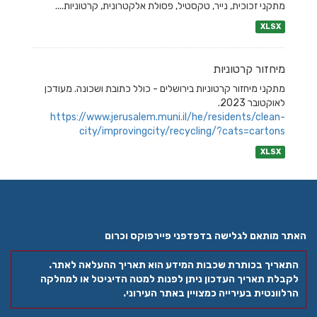
מתקני זכוכית, נייר, טקסטיל, פסולת אלקטרונית, קרטוניות....
XLSX
מיחזור קרטוניות
מתקני מיחזור קרטוניות בירושלים - כולל כתובת ושכונה. מעודכן
לאוקטובר 2023.
https://www.jerusalem.muni.il/he/residents/clean-
city/improvingcity/recycling/?cats=cartons
XLSX
האתר מותאם לגלישה בדפדפני פיירפוקס וכרום
התאריך בכותרת שכבות המידע הוא תאריך ההעלאה לאתר.
לקבלת תאריך העדכון ניתן לפנות למטה הדיגיטל או למחלקה
הרלוונטית בעירייה כמצויין באתר העירוני.