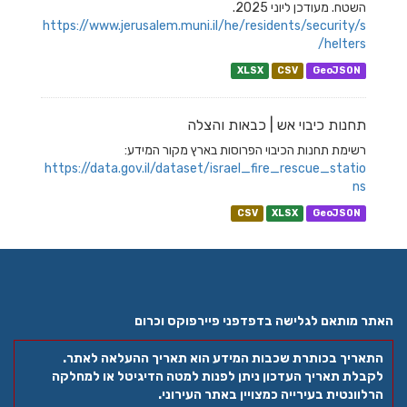
השטח. מעודכן ליוני 2025.
https://www.jerusalem.muni.il/he/residents/security/s
helters/
XLSX
CSV
GeoJSON
תחנות כיבוי אש | כבאות והצלה
רשימת תחנות הכיבוי הפרוסות בארץ מקור המידע:
https://data.gov.il/dataset/israel_fire_rescue_statio
ns
CSV
XLSX
GeoJSON
האתר מותאם לגלישה בדפדפני פיירפוקס וכרום
התאריך בכותרת שכבות המידע הוא תאריך ההעלאה לאתר.
לקבלת תאריך העדכון ניתן לפנות למטה הדיגיטל או למחלקה
הרלוונטית בעירייה כמצויין באתר העירוני.