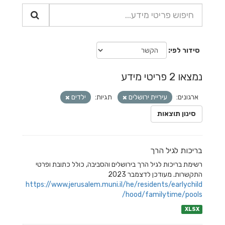
סידור לפי
נמצאו 2 פריטי מידע
ארגונים:
עיריית ירושלים
תגיות:
ילדים
סינון תוצאות
בריכות לגיל הרך
רשימת בריכות לגיל הרך בירושלים והסביבה, כולל כתובת ופרטי
התקשרות. מעודכן לדצמבר 2023
https://www.jerusalem.muni.il/he/residents/earlychild
hood/familytime/pools/
XLSX