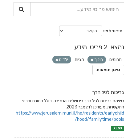
סידור לפי
נמצאו 2 פריטי מידע
תחומים:
חינוך
תגיות:
ילדים
סינון תוצאות
בריכות לגיל הרך
רשימת בריכות לגיל הרך בירושלים והסביבה, כולל כתובת ופרטי
התקשרות. מעודכן לדצמבר 2023
https://www.jerusalem.muni.il/he/residents/earlychild
hood/familytime/pools/
XLSX