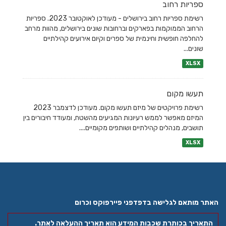
ספריות רחוב
רשימת ספריות רחוב בירושלים - מעודכן לאוקטובר 2023. ספריות
הרחוב הממוקמות בפארקים וברחובות שונים בירושלים, מהוות מרחב
להחלפה חופשית וחינמית של ספרים וקיום אירועים קהילתיים
שונים...
XLSX
תעשו מקום
רשימת פרויקטים של מיזם תעשו מקום. מעודכן לדצמבר 2023
המיזם מאפשר לממש רעיונות המגיעים מהשטח, ומעודד חיבורים בין
תושבים, מנהלים קהילתיים ושותפים מקומיים....
XLSX
האתר מותאם לגלישה בדפדפני פיירפוקס וכרום
התאריך בכותרת שכבות המידע הוא תאריך ההעלאה לאתר.