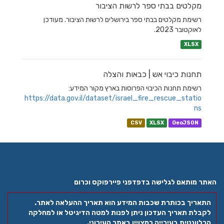
מקלטים בבתי ספר לרשות הציבור
רשימת מקלטים בבתי ספר בירושלים לרשות הציבור. מעודכן
לאוקטובר 2023.
XLSX
תחנות כיבוי אש | כבאות והצלה
רשימת תחנות הכיבוי הפרוסות בארץ מקור המידע:
https://data.gov.il/dataset/israel_fire_rescue_statio
ns
CSV
XLSX
GeoJSON
האתר מותאם לגלישה בדפדפני פיירפוקס וכרום
התאריך בכותרת שכבות המידע הוא תאריך ההעלאה לאתר.
לקבלת תאריך העדכון ניתן לפנות למטה הדיגיטל או למחלקה
הרלוונטית בעירייה כמצויין באתר העירוני.