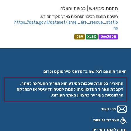
תחנות כיבוי אש | כבאות והצלה
רשימת תחנות הכיבוי הפרוסות בארץ מקור המידע:
https://data.gov.il/dataset/israel_fire_rescue_statio
ns
CSV
XLSX
GeoJSON
האתר מותאם לגלישה בדפדפני פיירפוקס וכרום
התאריך בכותרת שכבות המידע הוא תאריך ההעלאה לאתר.
לקבלת תאריך העדכון ניתן לפנות למטה הדיגיטל או למחלקה
הרלוונטית בעירייה כמצויין באתר העירוני.
צרו קשר
הצהרת נגישות
חזרה לאתר העיריה