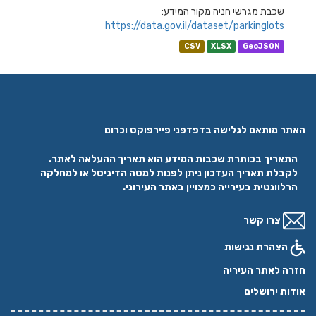
שכבת מגרשי חניה מקור המידע:
https://data.gov.il/dataset/parkinglots
CSV
XLSX
GeoJSON
האתר מותאם לגלישה בדפדפני פיירפוקס וכרום
התאריך בכותרת שכבות המידע הוא תאריך ההעלאה לאתר.
לקבלת תאריך העדכון ניתן לפנות למטה הדיגיטל או למחלקה
הרלוונטית בעירייה כמצויין באתר העירוני.
צרו קשר
הצהרת נגישות
חזרה לאתר העיריה
אודות ירושלים