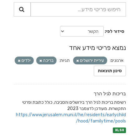
סידור לפי
נמצא פריטי מידע אחד
ארגונים:
עיריית ירושלים
תגיות:
בריכה
ילדים
סינון תוצאות
בריכות לגיל הרך
רשימת בריכות לגיל הרך בירושלים והסביבה, כולל כתובת ופרטי
התקשרות. מעודכן לדצמבר 2023
https://www.jerusalem.muni.il/he/residents/earlychild
hood/familytime/pools/
XLSX