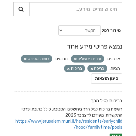
סידור לפי
נמצא פריטי מידע אחד
ארגונים:
עיריית ירושלים
תחומים:
רווחה וספורט
תגיות:
בריכה
בריכות
סינון תוצאות
בריכות לגיל הרך
רשימת בריכות לגיל הרך בירושלים והסביבה, כולל כתובת ופרטי
התקשרות. מעודכן לדצמבר 2023
https://www.jerusalem.muni.il/he/residents/earlychild
hood/familytime/pools/