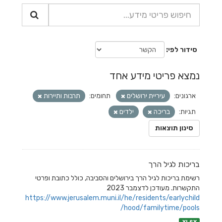
סידור לפי
נמצא פריטי מידע אחד
ארגונים:
עיריית ירושלים
תחומים:
תרבות ותיירות
תגיות:
בריכה
ילדים
סינון תוצאות
בריכות לגיל הרך
רשימת בריכות לגיל הרך בירושלים והסביבה, כולל כתובת ופרטי
התקשרות. מעודכן לדצמבר 2023
https://www.jerusalem.muni.il/he/residents/earlychild
hood/familytime/pools/