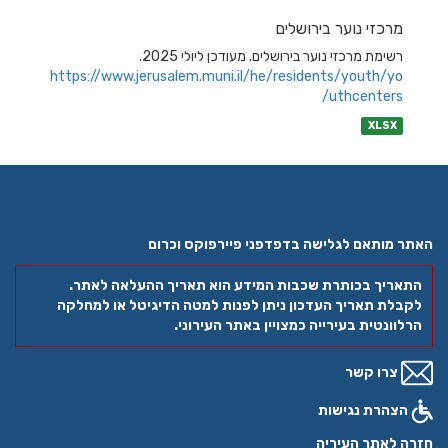
מרכזי נוער בירושלים
רשימת מרכזי נוער בירושלים. מעודכן ליולי 2025.
https://www.jerusalem.muni.il/he/residents/youth/yo
uthcenters/
XLSX
האתר מותאם לגלישה בדפדפני פיירפוקס וכרום
התאריך בכותרת שכבות המידע הוא תאריך ההעלאה לאתר.
לקבלת תאריך העדכון ניתן לפנות למטה הדיגיטל או למחלקה
הרלוונטית בעירייה כמצויין באתר העירוני.
צרו קשר
הצהרת נגישות
חזרה לאתר העיריה