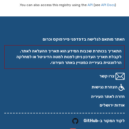
You can also access this registry using the
API
(see
API Docs
).
האתר מותאם לגלישה בדפדפני פיירפוקס וכרום
התאריך בכותרת שכבות המידע הוא תאריך ההעלאה לאתר.
לקבלת תאריך העדכון ניתן לפנות למטה הדיגיטל או למחלקה
הרלוונטית בעירייה כמצויין באתר העירוני.
צרו קשר
הצהרת נגישות
חזרה לאתר העיריה
אודות ירושלים
לקוד המקור ב-GitHub