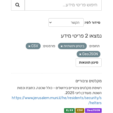
סידור לפי
נמצאו 2 פריטי מידע
תחומים:
ביטחון ותשתיות
פורמטים:
CSV
GeoJSON
סינון תוצאות
מקלטים ציבוריים
רשימת מקלטים ציבוריים בירושלים - כולל שכונה, כתובת וכמות
השטח. מעודכן ליוני 2025.
https://www.jerusalem.muni.il/he/residents/security/s
helters/
XLSX
CSV
GeoJSON