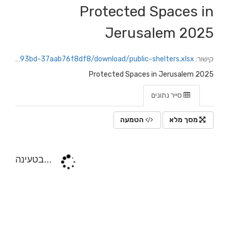
Protected Spaces in
Jerusalem 2025
קישור:
https://jerusalem.datacity.org.il/dataset/3e97d0fc-4268-4aea-844d-12588f55d809/resource/f487babc-5bec-45da-93bd-37aab76f8df8/download/public-shelters.xlsx
Protected Spaces in Jerusalem 2025
סייר נתונים
מסך מלא
הטמעה