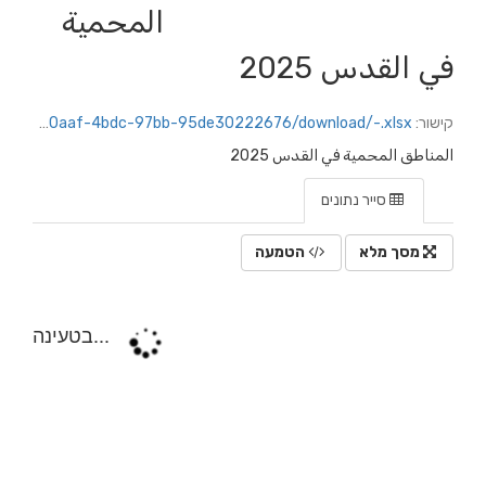
المحمية
في القدس 2025
קישור:
https://jerusalem.datacity.org.il/dataset/3e97d0fc-4268-4aea-844d-12588f55d809/resource/b933dd34-0aaf-4bdc-97bb-95de30222676/download/-.xlsx
المناطق المحمية في القدس 2025
סייר נתונים
מסך מלא
הטמעה