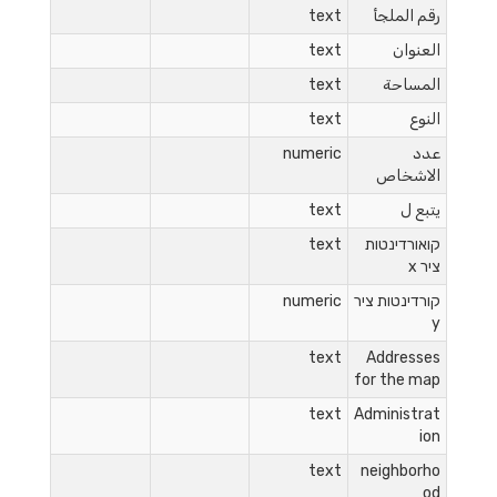
رقم الملجأ
text
العنوان
text
المساحة
text
النوع
text
عدد
numeric
الاشخاص
يتبع ل
text
קואורדינטות
text
ציר x
קורדינטות ציר
numeric
y
text
Addresses
for the map
text
Administrat
ion
text
neighborho
od