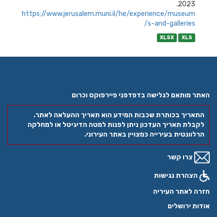
2023.
https://www.jerusalem.muni.il/he/experience/museum
s-and-galleries/
XLSX
XLS
האתר מותאם לגלישה בדפדפני פיירפוקס וכרום
התאריך בכותרת שכבות המידע הוא תאריך ההעלאה לאתר.
לקבלת תאריך העדכון ניתן לפנות למטה הדיגיטל או למחלקה
הרלוונטית בעירייה כמצויין באתר העירוני.
צרו קשר
הצהרת נגישות
חזרה לאתר העיריה
אודות ירושלים