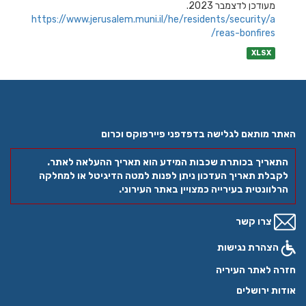
מעודכן לדצמבר 2023.
https://www.jerusalem.muni.il/he/residents/security/a
reas-bonfires/
XLSX
האתר מותאם לגלישה בדפדפני פיירפוקס וכרום
התאריך בכותרת שכבות המידע הוא תאריך ההעלאה לאתר.
לקבלת תאריך העדכון ניתן לפנות למטה הדיגיטל או למחלקה
הרלוונטית בעירייה כמצויין באתר העירוני.
צרו קשר
הצהרת נגישות
חזרה לאתר העיריה
אודות ירושלים