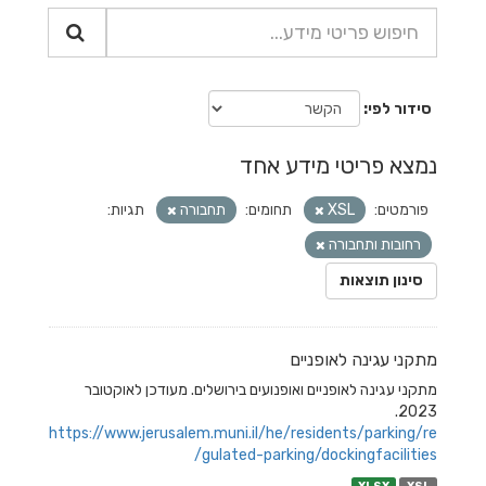
סידור לפי
נמצא פריטי מידע אחד
פורמטים:
XSL
תחומים:
תחבורה
תגיות:
רחובות ותחבורה
סינון תוצאות
מתקני עגינה לאופניים
מתקני עגינה לאופניים ואופנועים בירושלים. מעודכן לאוקטובר
2023.
https://www.jerusalem.muni.il/he/residents/parking/re
gulated-parking/dockingfacilities/