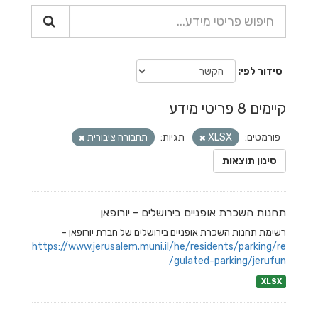
סידור לפי
קיימים 8 פריטי מידע
פורמטים:
XLSX
תגיות:
תחבורה ציבורית
סינון תוצאות
תחנות השכרת אופניים בירושלים - יורופאן
רשימת תחנות השכרת אופניים בירושלים של חברת יורופאן -
https://www.jerusalem.muni.il/he/residents/parking/re
gulated-parking/jerufun/
XLSX