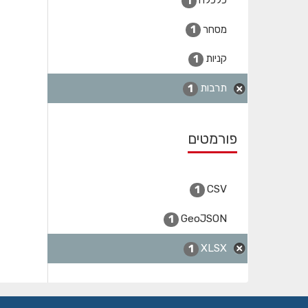
1
מסחר
1
קניות
1
תרבות
1
פורמטים
CSV
1
GeoJSON
1
XLSX
1