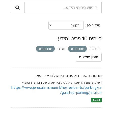
סידור לפי
קיימים 10 פריטי מידע
תחומים:
תחבורה
תגיות:
תחבורה
סינון תוצאות
תחנות השכרת אופניים בירושלים - יורופאן
רשימת תחנות השכרת אופניים בירושלים של חברת יורופאן -
https://www.jerusalem.muni.il/he/residents/parking/re
gulated-parking/jerufun/
XLSX