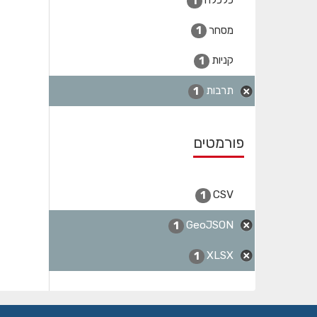
1
מסחר
1
קניות
1
תרבות
1
פורמטים
CSV
1
GeoJSON
1
XLSX
1