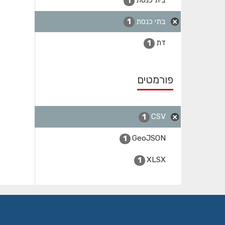
1
בתי כנסת
1
דת
1
פורמטים
CSV
1
GeoJSON
1
XLSX
1