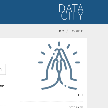
ילוג
תוכן
תחומים
דת
סיד
דת
פריטי מידע