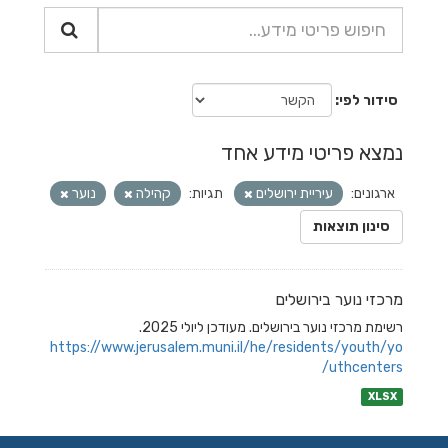
סידור לפי
נמצא פריטי מידע אחד
ארגונים:
עיריית ירושלים
תגיות:
קהילה
נוער
סינון תוצאות
מרכזי נוער בירושלים
רשימת מרכזי נוער בירושלים. מעודכן ליולי 2025.
https://www.jerusalem.muni.il/he/residents/youth/yo
uthcenters/
XLSX