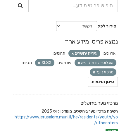
סידור לפי
נמצא פריטי מידע אחד
ארגונים:
עיריית ירושלים
תחומים:
אוכלוסייה ודמוגרפיה
פורמטים:
XLSX
תגיות:
מרכזי נוער
סינון תוצאות
מרכזי נוער בירושלים
רשימת מרכזי נוער בירושלים. מעודכן ליולי 2025.
https://www.jerusalem.muni.il/he/residents/youth/yo
uthcenters/