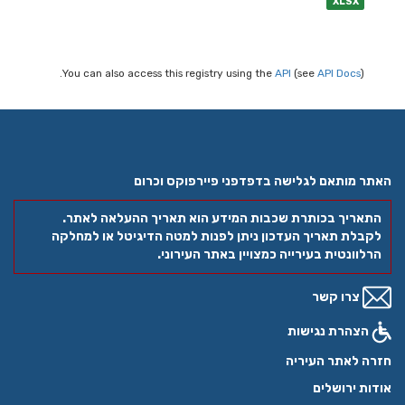
XLSX
You can also access this registry using the
API
(see
API Docs
).
האתר מותאם לגלישה בדפדפני פיירפוקס וכרום
התאריך בכותרת שכבות המידע הוא תאריך ההעלאה לאתר.
לקבלת תאריך העדכון ניתן לפנות למטה הדיגיטל או למחלקה
הרלוונטית בעירייה כמצויין באתר העירוני.
צרו קשר
הצהרת נגישות
חזרה לאתר העיריה
אודות ירושלים