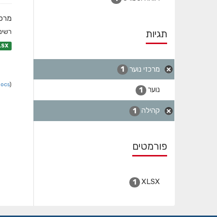
מרכז
תגיות
רשימת
LSX
מרכזי נוער
1
Docs
).
נוער
1
קהילה
1
פורמטים
XLSX
1