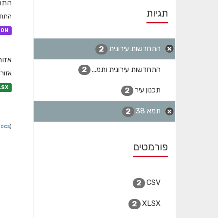
התחד
תגיות
התחדשות עי
SON
התחדשות עירונית
2
אזורי
התחדשות עירונית ותמ...
2
אזורי תמא
LSX
תכנון עיר
2
תמא 38
2
Docs
).
פורמטים
CSV
2
XLSX
2